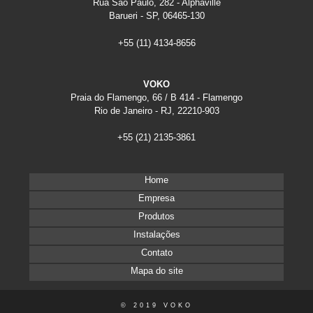
Rua São Paulo, 282 - Alphaville
Arquivo deslizante para escritório
Barueri - SP, 06465-130
Arquivos Deslizantes
+55
(11) 4134-8656
ARV
B15
Baias para escritório
VOKO
Balcão para recepção de escritório
Praia do Flamengo, 66 / B 414 - Flamengo
Biombo de vidro para escritório
Rio de Janeiro - RJ, 22210-903
Biombo divisória escritório
+55
(21) 2135-3861
Biombos
Biombos
Biombos
Home
Biombos para escritório
Empresa
Cadeira para escritório fixa
Produtos
Comprar móveis para escritório
Instalações
Dia
Contato
Direcional
Direcional
Mapa do site
Direcional
Direcional
© 2019 VOKO