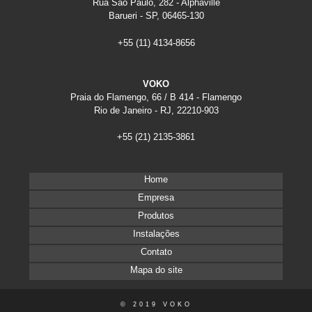
Rua São Paulo, 282 - Alphaville
Arquivo deslizante para escritório
Barueri - SP, 06465-130
Arquivos Deslizantes
+55
(11) 4134-8656
ARV
B15
Baias para escritório
VOKO
Balcão para recepção de escritório
Praia do Flamengo, 66 / B 414 - Flamengo
Biombo de vidro para escritório
Rio de Janeiro - RJ, 22210-903
Biombo divisória escritório
+55
(21) 2135-3861
Biombos
Biombos
Biombos
Home
Biombos para escritório
Empresa
Cadeira para escritório fixa
Produtos
Comprar móveis para escritório
Instalações
Dia
Contato
Direcional
Direcional
Mapa do site
Direcional
Direcional
© 2019 VOKO