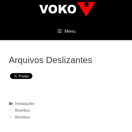
Pular
para
o
conteúdo
Menu
Arquivos Deslizantes
Categorias
Instalações
Biombos
Biombos